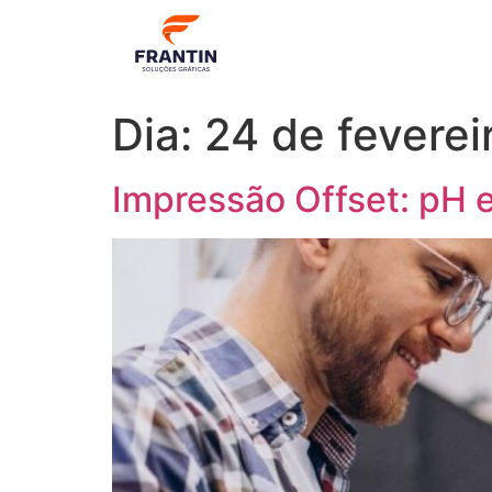
Dia:
24 de feverei
Impressão Offset: pH 